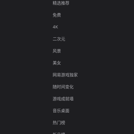
精选推荐
免费
4K
二次元
风景
美女
网易游戏独家
随时间变化
游戏成就墙
音乐桌面
热门榜