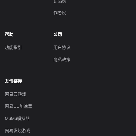
新品榜
作者榜
帮助
公司
功能指引
用户协议
隐私政策
友情链接
网易云游戏
网易UU加速器
MuMu模拟器
网易发烧游戏