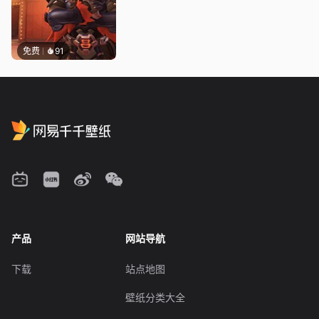
免费
91
产品
网站导航
下载
站点地图
壁纸分类大全