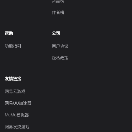
新品榜
作者榜
帮助
公司
功能指引
用户协议
隐私政策
友情链接
网易云游戏
网易UU加速器
MuMu模拟器
网易发烧游戏