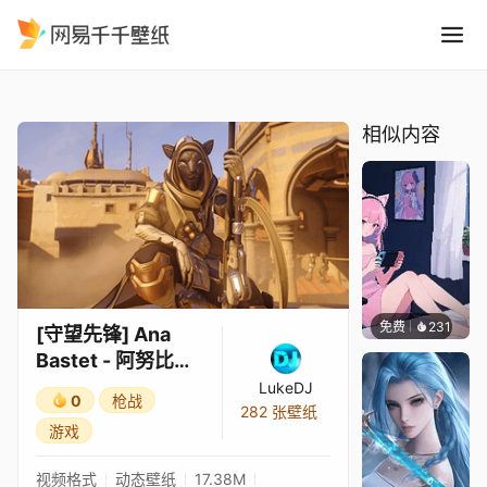
守望先锋 Ana Bastet - 阿
精选
[守望先锋] Ana Bastet - 阿努比斯神庙
相似内容
免费
231
好看壁
[守望先锋] Ana
Bastet - 阿努比斯
神庙
LukeDJ
0
枪战
282 张壁纸
游戏
视频格式
动态壁纸
17.38M