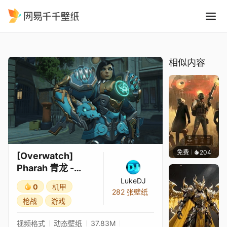
Overwatch Pharah 青龙 - Ki
精选
[Overwatch] Pharah 青龙 - King's Row
相似内容
免费
千千壁纸
等作者
204
[Overwatch]
Pharah 青龙 -
King's Row
LukeDJ
0
机甲
282 张壁纸
枪战
游戏
视频格式
动态壁纸
37.83M