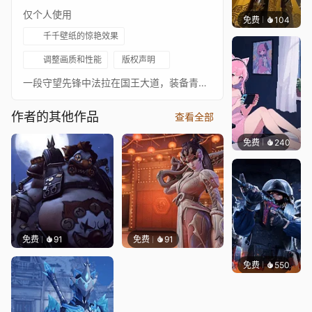
仅个人使用
免费
104
渔小小
千千壁纸的惊艳效果
调整画质和性能
版权声明
一段守望先锋中法拉在国王大道，装备青龙皮肤的循环视频
作者的其他作品
查看全部
免费
240
好看壁
免费
91
免费
91
免费
550
小鬼