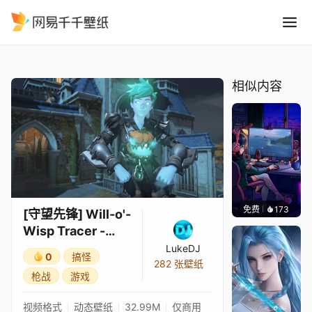
守望先锋 Will-o-Wisp Tracer
精选
[守望先锋] Will-o'-Wisp Tracer - Château Guillard（万圣节）
相似内容
免费
173
𝑬𝒗𝒆𝑾𝒊𝒏
[守望先锋] Will-o'-
Wisp Tracer -
Château
LukeDJ
0
搞怪
Guillard（万圣
282 张壁纸
枪战
游戏
节）
视频格式
动态壁纸
32.99M
仅商用