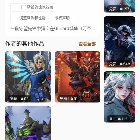
千千壁纸的惊艳效果
免费
157
好看壁
调整画质和性能
版权声明
一段守望先锋中猎空在Guillard城堡（万圣节）使用Will-o'-Wisp皮肤的循环视频
作者的其他作品
查看全部
免费
548
小鬼
免费
92
免费
91
￥1
112
宅婳氏