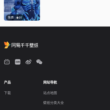
免费
91
产品
网站导航
下载
站点地图
壁纸分类大全