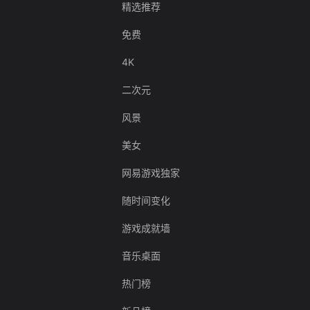
精选推荐
免费
4K
二次元
风景
美女
网易游戏独家
随时间变化
游戏成就墙
音乐桌面
热门榜