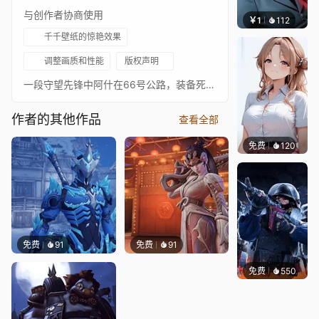
与创作者协商使用
￥1
112
宅婳氏
千千壁纸的惊艳效果
调整画质和性能
版权声明
一段守望先锋中阿什在66号公路，装备死锁皮肤的循环视频
作者的其他作品
查看全部
免费
120
渔小小
免费
91
免费
91
免费
550
小鬼