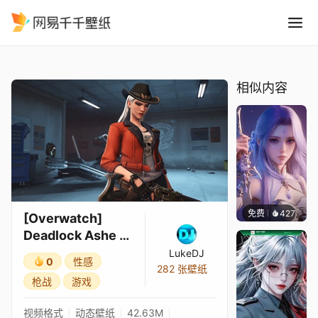
Overwatch Deadlock Ashe -
精选
[Overwatch] Deadlock Ashe - Route 66 (2K)
相似内容
免费
427
好看壁
[Overwatch]
Deadlock Ashe -
Route 66 (2K)
LukeDJ
0
性感
282 张壁纸
枪战
游戏
视频格式
动态壁纸
42.63M