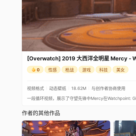
[Overwatch] 2019 大西洋全明星 Mercy - Wat
0
性感
枪战
游戏
科技
美女
视频格式
动态壁纸
18.62M
与创作者协商使用
一段循环视频，展示了守望先锋中Mercy在Watchpoint: Gibra
作者的其他作品