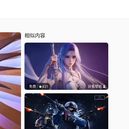
raltar
相似内容
免费
421
好看壁纸