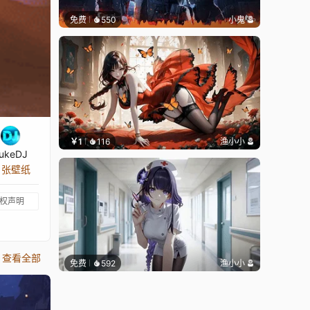
免费
550
小鬼
￥1
116
渔小小
ukeDJ
2 张壁纸
权声明
查看全部
免费
592
渔小小