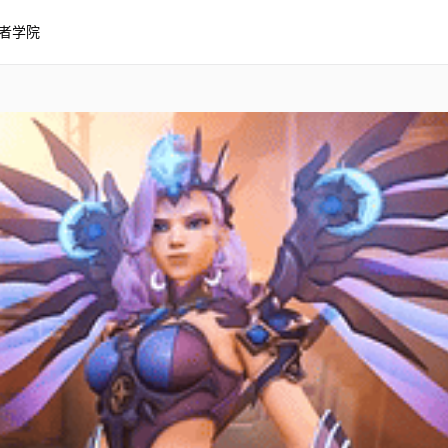
者学院
星 Mercy - Watchpoint: Gib
: Gibraltar