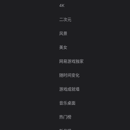
4K
二次元
风景
美女
网易游戏独家
随时间变化
游戏成就墙
音乐桌面
热门榜