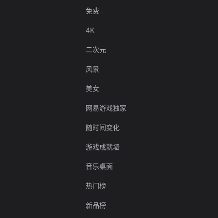
免费
4K
二次元
风景
美女
网易游戏独家
随时间变化
游戏成就墙
音乐桌面
热门榜
新品榜