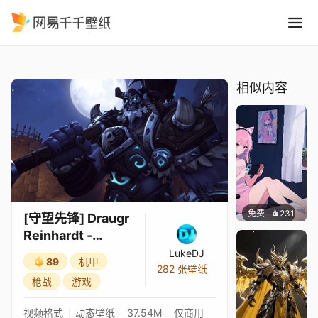
守望先锋 Draugr Reinhardt - 
精选
[守望先锋] Draugr Reinhardt - Adlersbrunn
相似内容
免费
231
好看壁
[守望先锋] Draugr
Reinhardt -
Adlersbrunn
LukeDJ
89
机甲
282 张壁纸
枪战
游戏
视频格式
动态壁纸
37.54M
仅商用