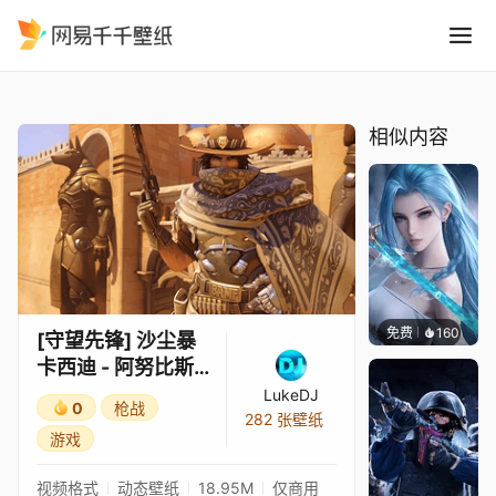
守望先锋 沙尘暴卡西迪 - 阿努
精选
[守望先锋] 沙尘暴卡西迪 - 阿努比斯神庙 (2K)
相似内容
免费
160
好看壁
[守望先锋] 沙尘暴
卡西迪 - 阿努比斯
神庙 (2K)
LukeDJ
0
枪战
282 张壁纸
游戏
视频格式
动态壁纸
18.95M
仅商用