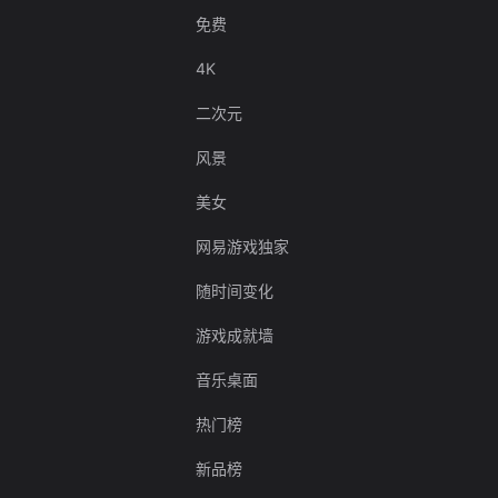
免费
4K
二次元
风景
美女
网易游戏独家
随时间变化
游戏成就墙
音乐桌面
热门榜
新品榜