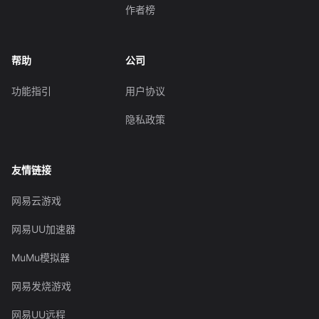
作者榜
帮助
公司
功能指引
用户协议
隐私政策
友情链接
网易云游戏
网易UU加速器
MuMu模拟器
网易发烧游戏
网易UU远程