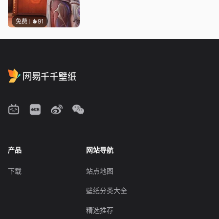
免费
91
产品
网站导航
下载
站点地图
壁纸分类大全
精选推荐