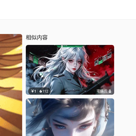
相似内容
￥1
112
宅婳氏