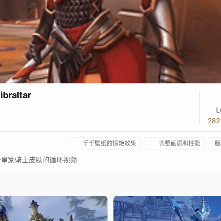
raltar
L
28
千千壁纸的惊艳效果
调整画质和性能
版
地图，装备皇家骑士皮肤的循环视频