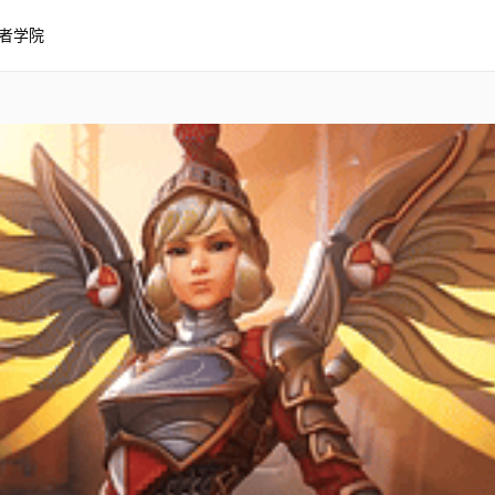
者学院
tchpoint: Gibraltar