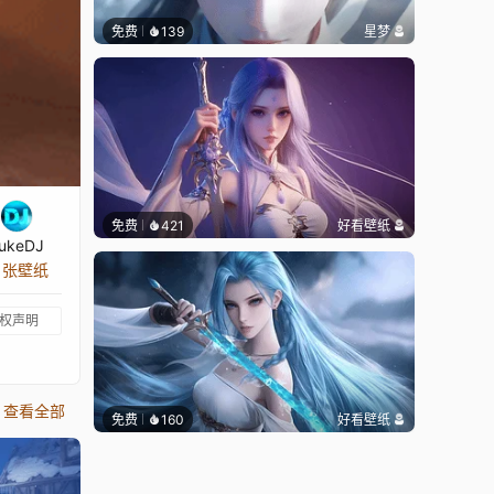
免费
139
星梦
免费
421
好看壁纸
ukeDJ
2 张壁纸
权声明
查看全部
免费
160
好看壁纸