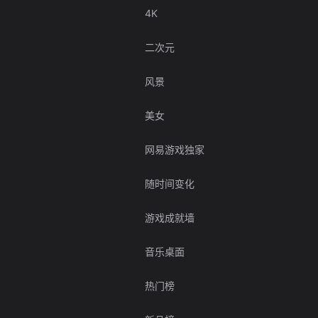
4K
二次元
风景
美女
网易游戏独家
随时间变化
游戏成就墙
音乐桌面
热门榜