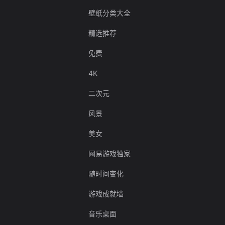
壁纸分类大全
精选推荐
免费
4K
二次元
风景
美女
网易游戏独家
随时间变化
游戏成就墙
音乐桌面