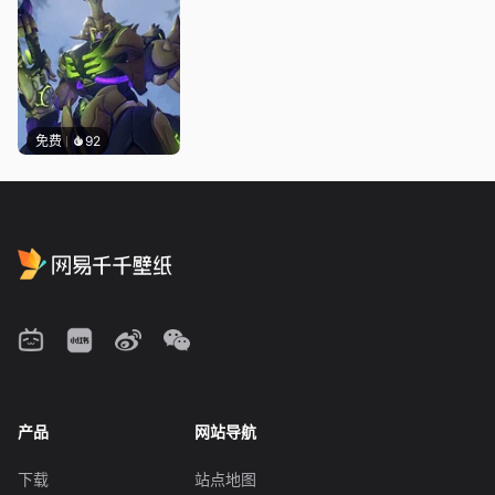
免费
92
产品
网站导航
下载
站点地图