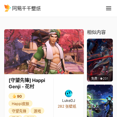
守望先锋 Happi Genji - 花村
精选
[守望先锋] Happi Genji - 花村
相似内容
免费
231
V i w 
[守望先锋] Happi
Genji - 花村
90
LukeDJ
Happi皮肤
282 张壁纸
守望先锋
游戏