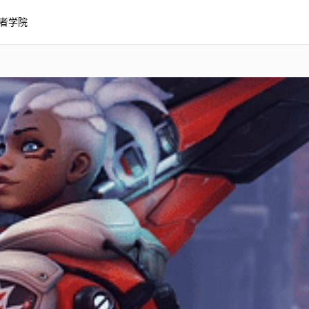
者学院
Queen Street