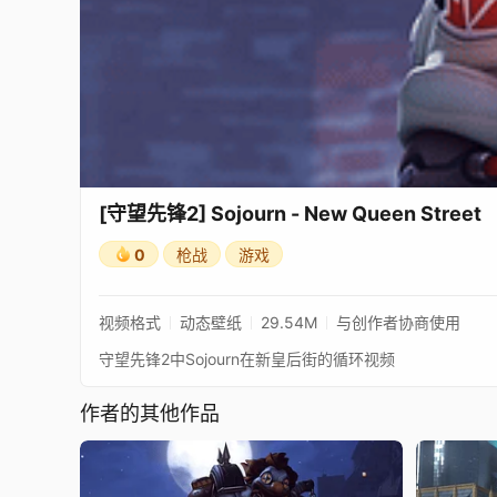
[守望先锋2] Sojourn - New Queen Street
0
枪战
游戏
视频格式
动态壁纸
29.54M
与创作者协商使用
守望先锋2中Sojourn在新皇后街的循环视频
作者的其他作品