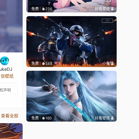
免费
236
好看壁纸
免费
548
小鬼
ukeDJ
2 张壁纸
权声明
查看全部
免费
160
好看壁纸