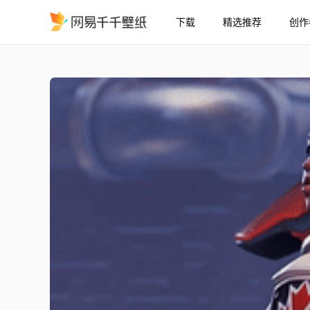
下载
精选推荐
创作
守望先锋2 Sojourn - New 
精选
[守望先锋2] Sojourn - New Queen Street