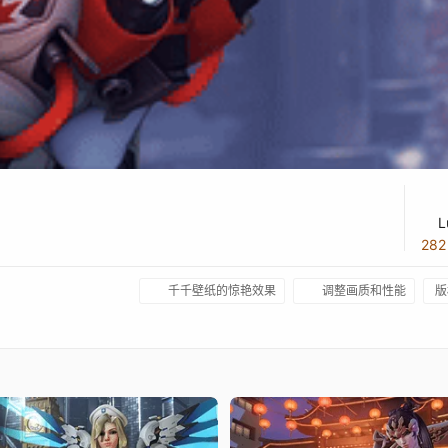
L
28
千千壁纸的惊艳效果
调整画质和性能
版