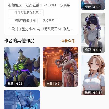
视频格式
动态壁纸
24.83M
仅商用
免费
181
渔小小
千千壁纸的惊艳效果
调整画质和性能
版权声明
一段《守望先锋2》与《街头霸王6》联动主菜单的循环视频 Ryu Hanzo Chun-Li Juno Juri Kiriko M. Bison Sigma Guile Soldier: 76 Cammy Widowmaker Blanka Winston Dhalsim Zenyatta
作者的其他作品
查看全部
免费
589
渔小小
免费
92
免费
91
免费
118
渔小小