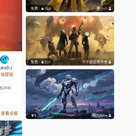
免费
104
渔小小
免费
201
千千壁纸
等作者
ukeDJ
2 张壁纸
权声明
查看全部
￥1
巽九Nine