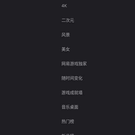
4K
二次元
风景
美女
网易游戏独家
随时间变化
游戏成就墙
音乐桌面
热门榜