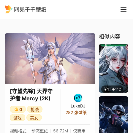
守望先锋 天界守护者 Mercy 2
精选
[守望先锋] 天界守护者 Mercy (2K)
相似内容
￥1
112
宅婳氏
[守望先锋] 天界守
护者 Mercy (2K)
LukeDJ
0
枪战
282 张壁纸
游戏
美女
视频格式
动态壁纸
56.72M
仅商用