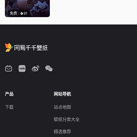
免费
91
产品
网站导航
下载
站点地图
壁纸分类大全
精选推荐