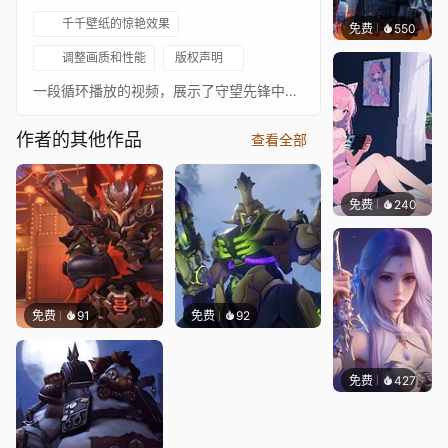
千千壁纸的惊艳效果
免费
550
小鬼
调整画质和性能
版权声明
一段循环播放的视频，展示了守望先锋中装备了天使守护者皮肤的Mercy
作者的其他作品
查看全部
免费
240
好看壁
免费
91
免费
92
免费
427
好看壁