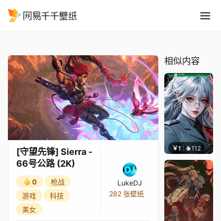
守望先锋 Sierra - 66号公路 2
精选
[守望先锋] Sierra - 66号公路 (2K)
相似内容
￥1
112
宅婳氏
[守望先锋] Sierra -
66号公路 (2K)
0
枪战
LukeDJ
282 张壁纸
游戏
科技
美女