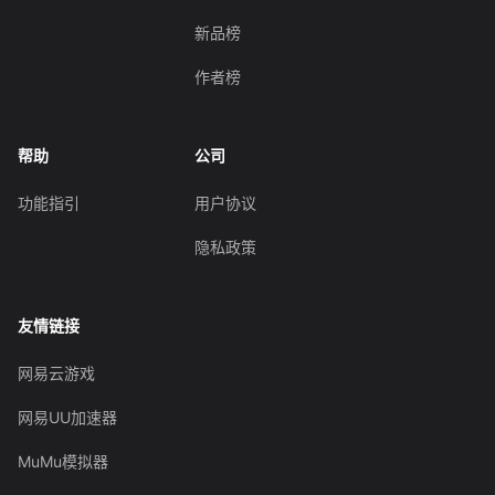
新品榜
作者榜
帮助
公司
功能指引
用户协议
隐私政策
友情链接
网易云游戏
网易UU加速器
MuMu模拟器