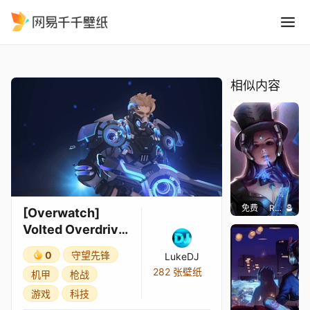
Overwatch Volted Overdrive
精选
[Overwatch] Volted Overdrive Soldier: 76
相似内容
免费
Ragnar
[Overwatch]
Volted Overdrive
Soldier: 76
0
守望先锋
LukeDJ
282 张壁纸
机甲
枪战
游戏
科技