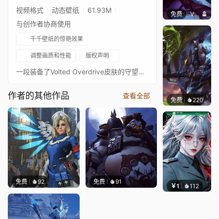
视频格式
动态壁纸
61.93M
免费
V i w w e
与创作者协商使用
千千壁纸的惊艳效果
调整画质和性能
版权声明
一段装备了Volted Overdrive皮肤的守望先锋士兵76的循环视频
作者的其他作品
查看全部
免费
220
鲨鲨啊
免费
92
免费
91
￥1
112
宅婳氏