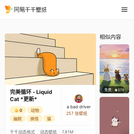
完美循环 - Liquid Cat *更新*
精选
完美循环 - Liquid Cat *更新*
相似内容
免费
578
渔小小
完美循环 - Liquid
Cat *更新*
a bad driver
0
动物
257 张壁纸
幽默
搞怪
猫
千千动态格式
动态壁纸
7.81M