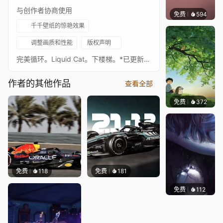
与创作者协商使用
免费
594
Bewie
千千壁纸的惊艳效果
调整画质和性能
版权声明
完美循环。Liquid Cat。下楼梯。*已更新*请访问我的工作坊：https://steamcommunity.com/sharedfiles/filedetails/?id=2339828730
作者的其他作品
查看全部
免费
372
渔小小
免费
118
免费
181
免费
112
Asuki