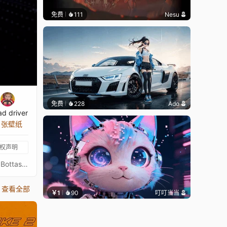
免费
111
Nesu
免费
228
Ado
ad driver
7 张壁纸
权声明
一级方程式壁纸。具有互动和可定制的灯光。包括可选的时钟和日期，带有可定制设置。C42的涂装设计。Alfa Romeo车手Valterri Bottas和Zhou Guanyu。包括：* 多种互动灯光版本* 可选彩虹排气* 脉冲和亮度选项* 多种日期和时钟* 颜色设置* 缩放设置 我的F1壁纸合集在这里
查看全部
￥1
90
叮叮当当