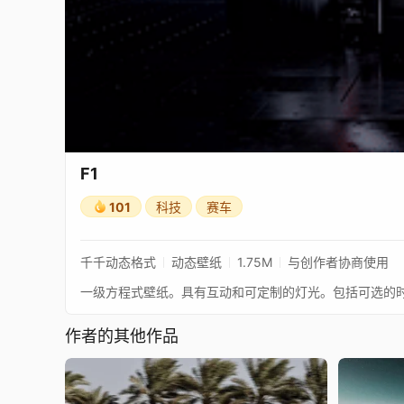
F1
101
科技
赛车
千千动态格式
动态壁纸
1.75M
与创作者协商使用
作者的其他作品