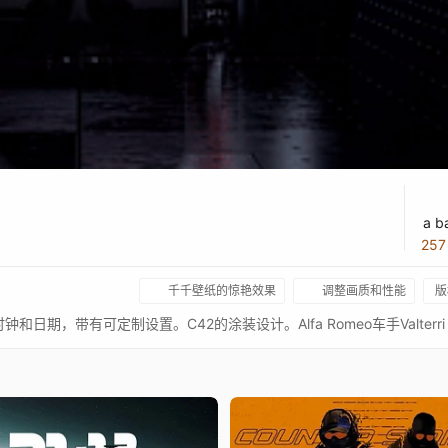
a b
25
千千壁纸的惊艳效果
调整画质和性能
版