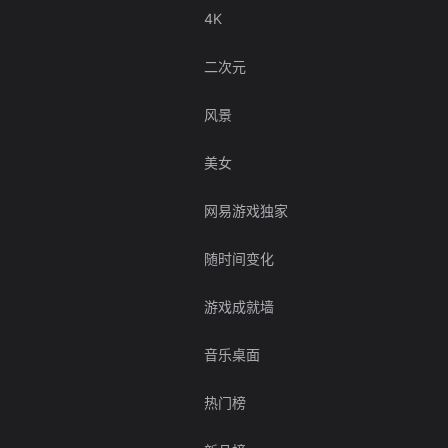
4K
二次元
风景
美女
网易游戏独家
随时间变化
游戏成就墙
音乐桌面
热门榜