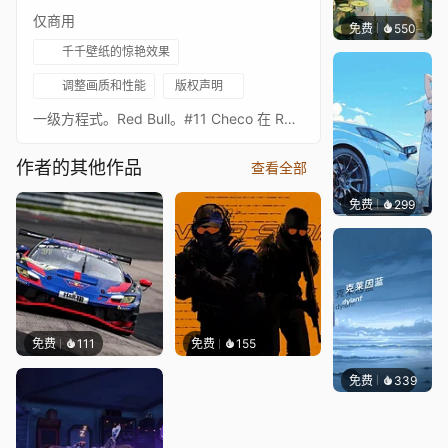
仅商用
免费
550
渔小小
千千壁纸的惊艳效果
调整画质和性能
版权声明
一级方程式。Red Bull。#11 Checo 在 RB16B。2021 美国大奖赛。美洲赛道。德克萨斯州奥斯汀。（4k）我的 Red Bull 及其他 F1 壁纸合集
作者的其他作品
查看全部
免费
299
Ado
免费
111
免费
155
免费
339
冰茶Ln