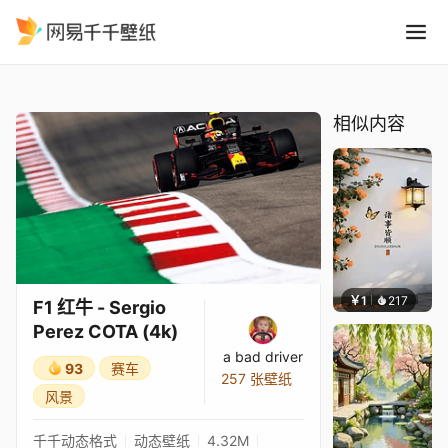
F1 红牛 - Sergio Perez COTA
精选
F1 红牛 - Sergio Perez COTA (4k)
相似内容
￥1
217
渔小小
F1 红牛 - Sergio
Perez COTA (4k)
a bad driver
93
赛车
257 张壁纸
风景
千千动态格式
动态壁纸
4.32M