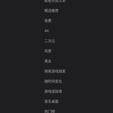
壁纸分类大全
精选推荐
免费
4K
二次元
风景
美女
网易游戏独家
随时间变化
游戏成就墙
音乐桌面
热门榜