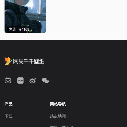
免费
1168
产品
网站导航
下载
站点地图