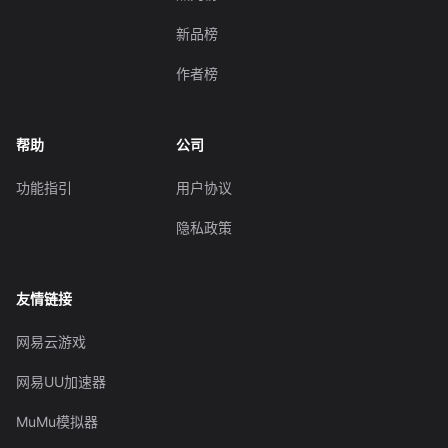
新品榜
作者榜
帮助
公司
功能指引
用户协议
隐私政策
友情链接
网易云游戏
网易UU加速器
MuMu模拟器