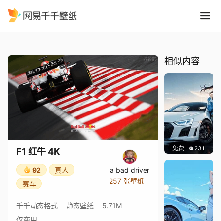
F1 红牛 4K
精选
F1 红牛 4K
相似内容
免费
231
Ado
F1 红牛 4K
92
真人
a bad driver
257 张壁纸
赛车
千千动态格式
静态壁纸
5.71M
仅商用