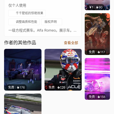
仅个人使用
￥1
90
叮叮当
千千壁纸的惊艳效果
调整画质和性能
版权声明
一级方程式赛车。Alfa Romeo。展示车。2023年新涂装。周冠宇的C43。4K。更多Alfa Romeo壁纸：周冠宇2023测试 互动灯光 我的整个F1壁纸合集在这里
作者的其他作品
查看全部
免费
117
Nesu
免费
176
免费
125
免费
156
Waffle