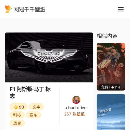
F1 阿斯顿·马丁 标志
精选
F1 阿斯顿·马丁 标志
相似内容
免费
114
Nesu
F1 阿斯顿·马丁 标
志
93
文字
a bad driver
257 张壁纸
科技
赛车
风景