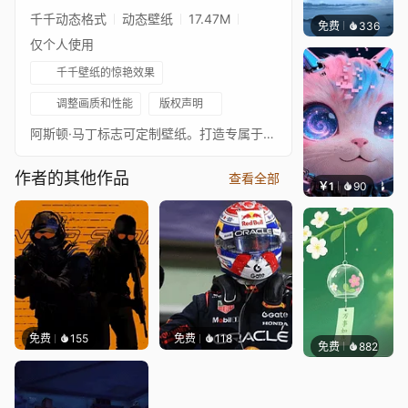
千千动态格式
动态壁纸
17.47M
免费
336
冰茶Ln
仅个人使用
千千壁纸的惊艳效果
调整画质和性能
版权声明
阿斯顿·马丁标志可定制壁纸。打造专属于你的风格。选择标志，选择背景图片，选择颜色选项和效果。* 包含5个标志（徽章、大徽章、实心徽章、带文字、带文字小号）* 包含6个背景（AMR23、AMR24、Vantage、Vantage内饰、纹理A、纹理B）* 包含多种颜色和效果设置（标志发光、自动隐藏标志、暗黑模式等）更多阿斯顿·马丁：阿斯顿·马丁 - Fernando Alonso 阿斯顿·马丁 - Fernando Alonso领奖台 阿斯顿·马丁 - AMR23 阿斯顿·马丁 - Pit Wall 我的F1收藏
作者的其他作品
查看全部
￥1
90
叮叮当
免费
155
免费
118
免费
882
好看壁