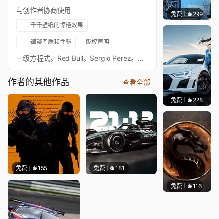
与创作者协商使用
免费
299
Ado
千千壁纸的惊艳效果
调整画质和性能
版权声明
一级方程式。Red Bull。Sergio Perez。街头之王。巴库短跑赛和大奖赛双料冠军。阿塞拜疆大奖赛。2023。可定制。互动。音频响应。4k更多Checo壁纸：Sergio Perez RB18 *动画火花* Sergio Perez RB18 Sergio Perez的撞车头盔 Sergio Perez与墨西哥国旗 Red Bull车库 我的全部F1壁纸合集
作者的其他作品
查看全部
免费
228
Ado
免费
155
免费
181
免费
116
ender