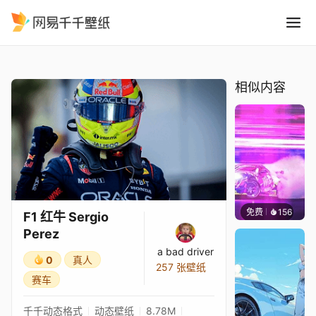
F1 红牛 Sergio Perez
精选
F1 红牛 Sergio Perez
相似内容
免费
156
Waffle
F1 红牛 Sergio
Perez
a bad driver
0
真人
257 张壁纸
赛车
千千动态格式
动态壁纸
8.78M