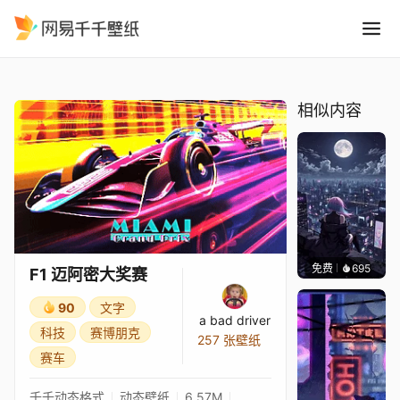
F1 迈阿密大奖赛
精选
F1 迈阿密大奖赛
相似内容
免费
695
鲨鲨啊
F1 迈阿密大奖赛
90
文字
a bad driver
科技
赛博朋克
257 张壁纸
赛车
千千动态格式
动态壁纸
6.57M