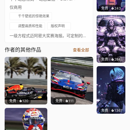
仅商用
免费
243
鲨鲨啊
千千壁纸的惊艳效果
调整画质和性能
版权声明
一级方程式迈阿密大奖赛海报。可定制的80年代主题复古壁纸。迈阿密国际赛车场。我的F1壁纸合集
作者的其他作品
查看全部
免费
284
Ado
免费
120
免费
111
免费
1367
Bewie