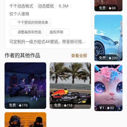
千千动态格式
动态壁纸
6.3M
免费
96
Nesu
仅个人使用
千千壁纸的惊艳效果
调整画质和性能
版权声明
可定制的一级方程式4K壁纸，带音频可视化效果。梅赛德斯W13。银箭中的Lewis Hamilton。巴库赛道。阿塞拜疆。包含音频可视化、时钟和日期、鼠标视差、颜色、照片详情等选项。更多Lewis Hamilton壁纸：Lewis Hamilton - Fireworks Lewis Hamilton - Monaco Tunnel Lewis Hamilton - Night Racing Lewis Hamilton - Animated Sparks Lewis Hamilton - British Flag Lewis Hamilton - Helmet 我的F1壁纸合集
作者的其他作品
查看全部
免费
299
Ado
免费
176
免费
118
￥1
90
叮叮当