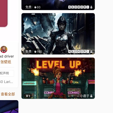
免费
93
🅽🅴🅾🅼🅾🆁🅸
免费
160
🅽🅴🅾🅼🅾🆁🅸
ad driver
7 张壁纸
权声明
BG3。《博德之门3》可定制壁纸。Minsc Lae'zel Astarion Shadowheart Minthara Halsin Karlach Wyll Gale Jaheira。2560x1440 Larian Studios 标志壁纸 BG3 8位壁纸 BG3 篝火壁纸 我的 Wallpaper Engine 工作坊
查看全部
￥1
小鹿子