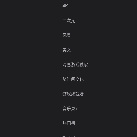
4K
二次元
风景
美女
网易游戏独家
随时间变化
游戏成就墙
音乐桌面
热门榜