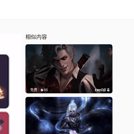
相似内容
免费
95
𝙩𝙢𝙊𝙟𝙞