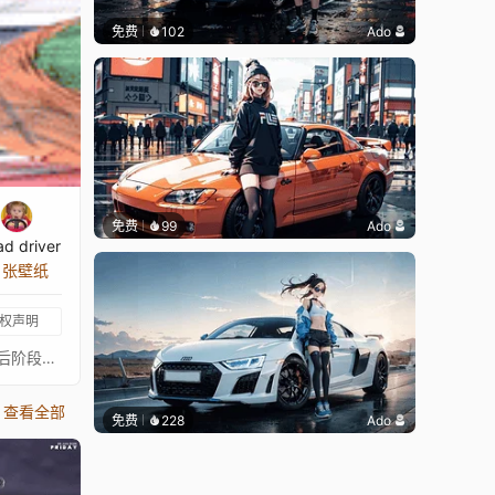
免费
102
Ado
免费
99
Ado
ad driver
7 张壁纸
权声明
2024年意大利大奖赛。蒙扎赛道。庆祝Charles Leclerc在蒙扎第二次获胜的2合1可定制壁纸。这位法拉利车手从第4位起步，在最后阶段取得领先，使用一套硬胎跑了38圈。2560x1440。可从以下两张蒙特内哥罗车手在蒙扎的照片中选择：* FP1（非互动）* 大奖赛（互动）包含可定制设置、效果和可选时钟。包含比赛中的不同音频片段。点击音频图标播放。包含法拉利红主题色预设（#ff2800）。Leclerc四周年（12张照片） SF-24迈阿密涂装（2合1壁纸） Charles Leclerc - 蒙扎杆位（4k） Charles Leclerc - 巴林大奖赛胜利姿势（4k） Charles Leclerc - 巴林大奖赛终点线（4k） Charles Leclerc - F1-75在菲奥拉诺（1440） Charles Leclerc - SF71H在菲奥拉诺（4k） 法拉利车队照片 - 2022年IMOLA（4k） 我的一级方程式壁纸合集
查看全部
免费
228
Ado