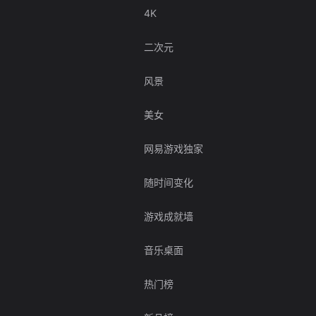
4K
二次元
风景
美女
网易游戏独家
随时间变化
游戏成就墙
音乐桌面
热门榜