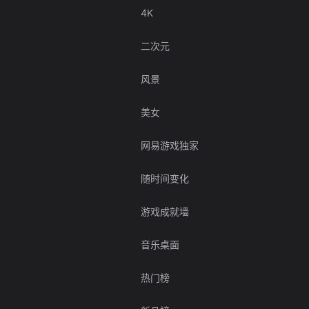
4K
二次元
风景
美女
网易游戏独家
随时间变化
游戏成就墙
音乐桌面
热门榜