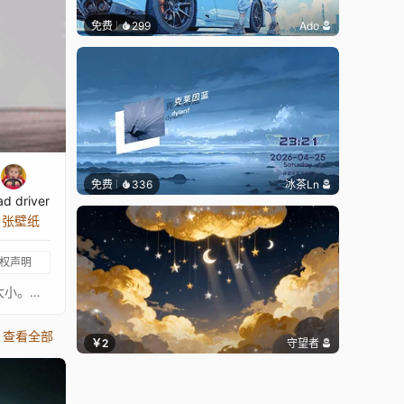
免费
299
Ado
免费
336
冰茶Ln
ad driver
7 张壁纸
权声明
一级方程式壁纸包括白天或夜晚选项、天气效果、可选时钟等功能。选择白天或夜晚。自定义夜空——选择星星或月亮。调整月亮大小。调整星星数量。自定义天气——选择无雨、毛毛雨、大雨。启用或禁用效果——剪影、闪电、太阳光晕、视差。可选5种不同的时钟和日期样式。调整时钟大小。显示或隐藏照片详情。选择照片颜色——原色、循环色、灰度、棕褐色、自定义。照片为红牛车队车手Max Verstappen的RB16。我多年前开始这个项目。这是我最早考虑制作成壁纸的照片之一，后来项目暂停。现在完成了。希望你喜欢这张美丽的照片！我的F1壁纸合集
查看全部
￥2
守望者