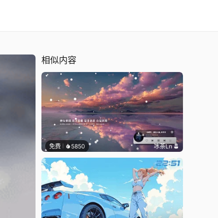
相似内容
免费
5850
冰茶Ln