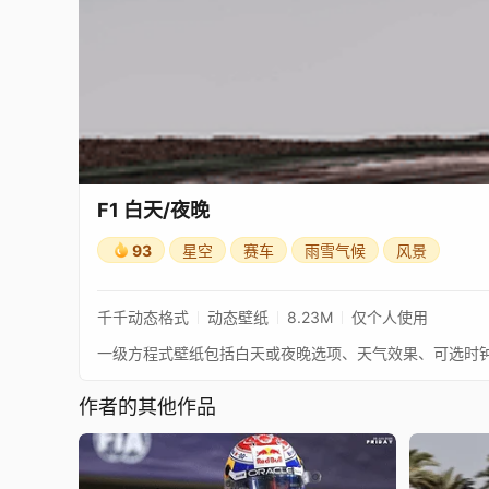
F1 白天/夜晚
93
星空
赛车
雨雪气候
风景
千千动态格式
动态壁纸
8.23M
仅个人使用
作者的其他作品