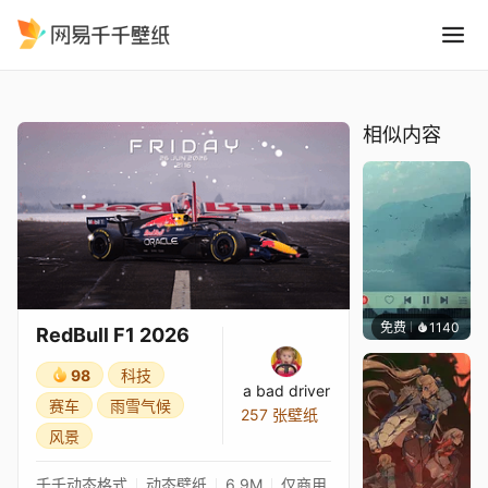
RedBull F1 2026
精选
RedBull F1 2026
相似内容
免费
1140
冰茶L
RedBull F1 2026
98
科技
a bad driver
赛车
雨雪气候
257 张壁纸
风景
千千动态格式
动态壁纸
6.9M
仅商用