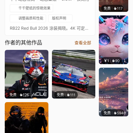
千千壁纸的惊艳效果
免费
117
Nesu
调整画质和性能
版权声明
RB22 Red Bull 2026 涂装揭晓。4K 可定制壁纸。包含：* 以 Red Bull 车队无线电风格设计的音频可视化器，搭配新 Verstappen #3* 多个时钟* 可定制的可视化器、时钟和照片颜色设置* 启用/禁用雪景* 显示/隐藏照片详情更多 2026 赛季内容：Ferrari SF-26 座舱 - 可定制 4K 壁纸 Ferrari SF-26（侧视图）- 可定制 4K 壁纸 Cadillac MAC-26（1 辆车）- 可定制 4K 壁纸 Cadillac MAC-26（2 辆车）- 可定制 4K 壁纸 Alpine A526 - 可定制 4K 壁纸 Mercedes W17 - 可定制 4K 壁纸 Audi R26 - 可定制 4K 壁纸 Haas VF-26 - 可定制 4K 壁纸 Red Bull RB22 - 可定制 4K 壁纸 Red Bull RB22（雪景）- 可定制 4K 壁纸 我的 F1 壁纸合集
作者的其他作品
查看全部
￥1
90
叮叮当
免费
125
免费
111
免费
5946
冰茶L