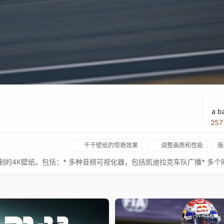
a b
25
千千壁纸的惊艳效果
调整画质和性能
版