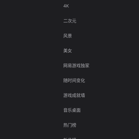
4K
二次元
风景
美女
网易游戏独家
随时间变化
游戏成就墙
音乐桌面
热门榜