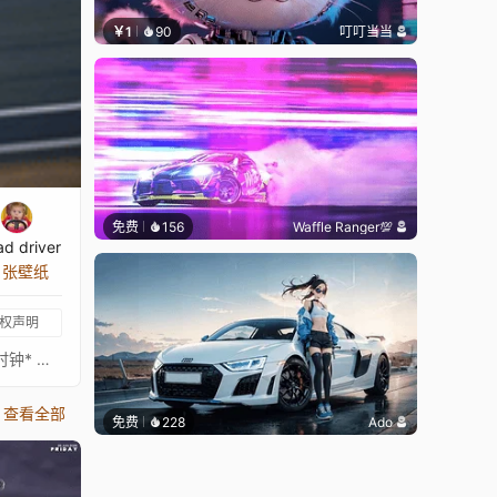
￥1
90
叮叮当当
免费
156
Waffle Ranger💯
ad driver
7 张壁纸
权声明
2026 凯迪拉克 F1。瓦尔特里·博塔斯在季前测试中。可定制的4K壁纸。包括：* 多种音频可视化器，包括凯迪拉克车队广播* 多个时钟* 可定制颜色* 缩放* 显示/隐藏照片详情* 显示/隐藏日期 我的F1壁纸合集
查看全部
免费
228
Ado