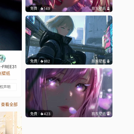
免费
149
辰东壁纸
免费
862
辰东壁纸
-FREE31
 张壁纸
权声明
查看全部
免费
423
辰东壁纸