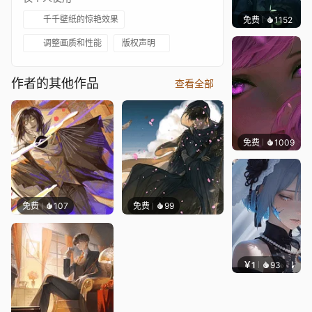
千千壁纸的惊艳效果
免费
1152
辰东壁
调整画质和性能
版权声明
作者的其他作品
查看全部
免费
1009
辰东
免费
107
免费
99
￥1
93
辰东壁