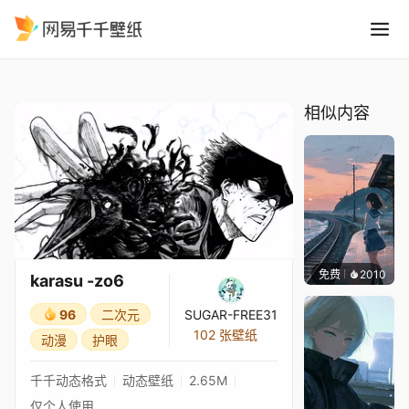
karasu -zo6
精选
karasu -zo6
相似内容
免费
2010
辰东
karasu -zo6
96
二次元
SUGAR-FREE31
102 张壁纸
动漫
护眼
千千动态格式
动态壁纸
2.65M
仅个人使用