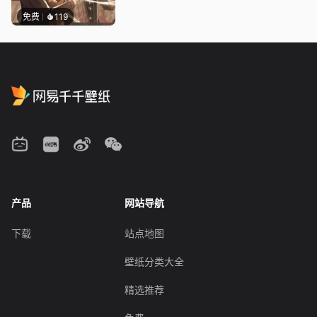
免费
119
产品
网站导航
下载
站点地图
壁纸分类大全
精选推荐