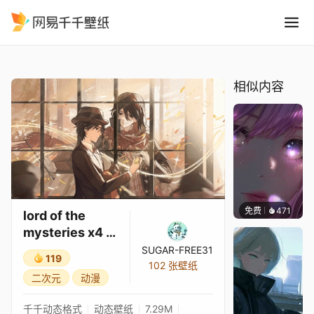
lord of the mysteries x4 -zo
精选
lord of the mysteries x4 -zo6
相似内容
免费
471
辰东壁
lord of the
mysteries x4 -
zo6
SUGAR-FREE31
119
102 张壁纸
二次元
动漫
千千动态格式
动态壁纸
7.29M