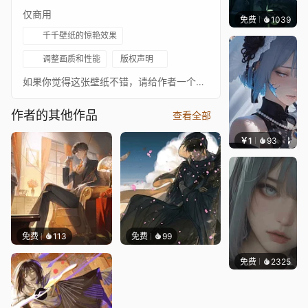
仅商用
免费
1039
辰东
千千壁纸的惊艳效果
调整画质和性能
版权声明
如果你觉得这张壁纸不错，请给作者一个好评，非常感谢！！*_*
作者的其他作品
查看全部
￥1
93
辰东壁
免费
113
免费
99
免费
2325
辰东