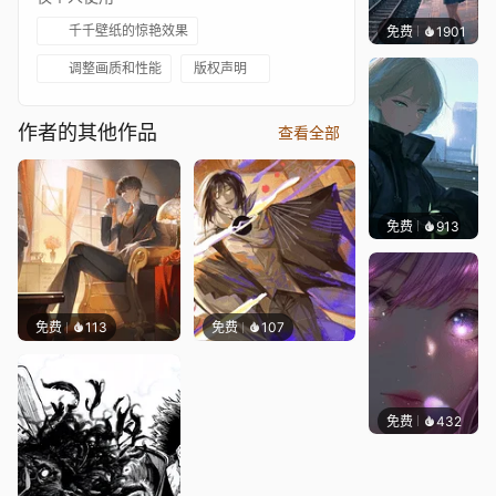
千千壁纸的惊艳效果
免费
1901
辰东壁
调整画质和性能
版权声明
作者的其他作品
查看全部
免费
913
辰东壁
免费
113
免费
107
免费
432
辰东壁