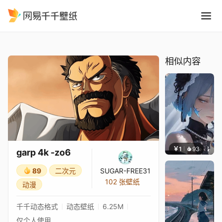
garp 4k -zo6
精选
garp 4k -zo6
相似内容
￥1
93
辰东壁
garp 4k -zo6
89
二次元
SUGAR-FREE31
102 张壁纸
动漫
千千动态格式
动态壁纸
6.25M
仅个人使用