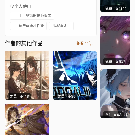
仅个人使用
免费
1192
辰东壁
千千壁纸的惊艳效果
调整画质和性能
版权声明
作者的其他作品
查看全部
免费
507
辰东壁
免费
119
免费
96
￥1
93
辰东壁