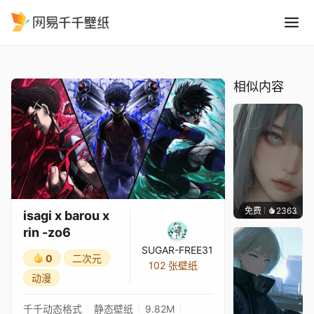
isagi x barou x rin -zo6
精选
isagi x barou x rin -zo6
相似内容
免费
2363
辰东
isagi x barou x
rin -zo6
SUGAR-FREE31
0
二次元
102 张壁纸
动漫
千千动态格式
静态壁纸
9.82M