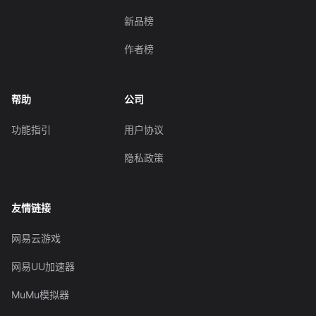
新品榜
作者榜
帮助
公司
功能指引
用户协议
隐私政策
友情链接
网易云游戏
网易UU加速器
MuMu模拟器