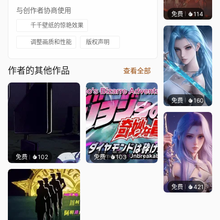
与创作者协商使用
免费
114
Nesu
千千壁纸的惊艳效果
调整画质和性能
版权声明
作者的其他作品
查看全部
免费
160
好看壁
免费
102
免费
103
免费
421
好看壁