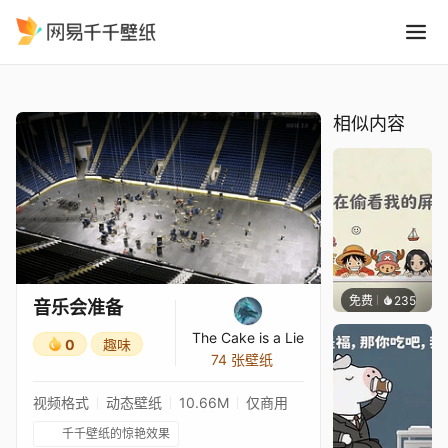
音乐会准备
精选
音乐会准备
相似内容
免费
235
渔小小
音乐会准备
The Cake is a Lie
0
趣味
74 张壁纸
视频格式
动态壁纸
10.66M
仅商用
千千壁纸的惊艳效果