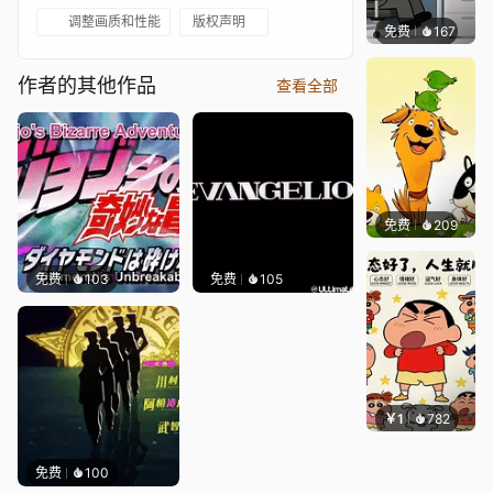
调整画质和性能
版权声明
免费
167
渔小小
作者的其他作品
查看全部
免费
209
渔小小
免费
103
免费
105
￥1
782
渔小小
免费
100