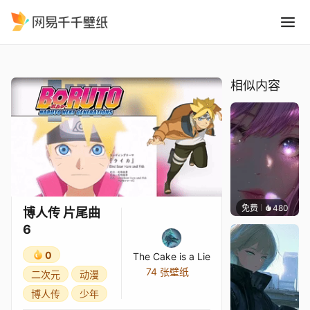
博人传 片尾曲 6
精选
博人传 片尾曲 6
相似内容
免费
480
辰东壁
博人传 片尾曲
6
0
The Cake is a Lie
74 张壁纸
二次元
动漫
博人传
少年