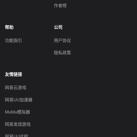
作者榜
帮助
公司
功能指引
用户协议
隐私政策
友情链接
网易云游戏
网易UU加速器
MuMu模拟器
网易发烧游戏
网易UU远程