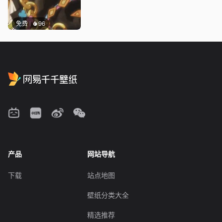
免费
96
产品
网站导航
下载
站点地图
壁纸分类大全
精选推荐