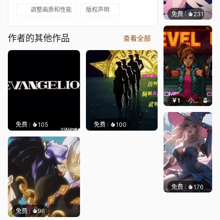
调整画质和性能
版权声明
免费
231
好看壁
作者的其他作品
查看全部
￥1
小鹿子
免费
105
免费
100
免费
176
｡✧Ma
免费
96