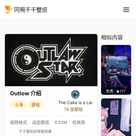
Outlow 介绍
精选
Outlow 介绍
相似内容
免费
177
𝑬𝒗𝒆𝑾𝒊𝒏
Outlow 介绍
The Cake is a Lie
0
游戏
74 张壁纸
视频格式
动态壁纸
4.02M
仅商用
千千壁纸的惊艳效果