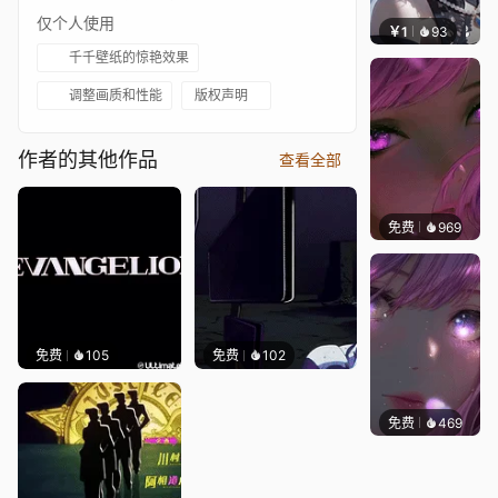
仅个人使用
￥1
93
辰东壁
千千壁纸的惊艳效果
调整画质和性能
版权声明
作者的其他作品
查看全部
免费
969
辰东壁
免费
105
免费
102
免费
469
辰东壁