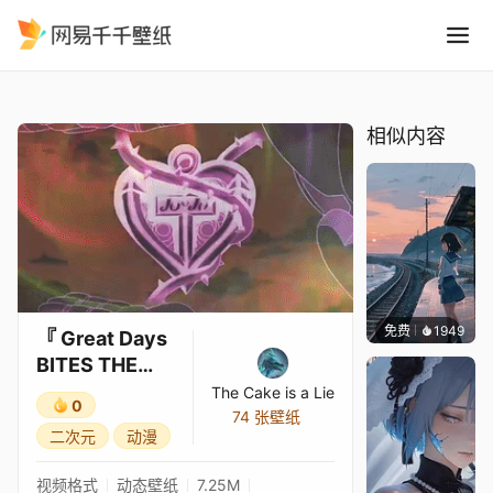
Great Days BITES THE DUS
精选
『 Great Days BITES THE DUST Units 版本
相似内容
免费
1949
辰东
『 Great Days
BITES THE
DUST Units 版
The Cake is a Lie
0
本
74 张壁纸
二次元
动漫
视频格式
动态壁纸
7.25M