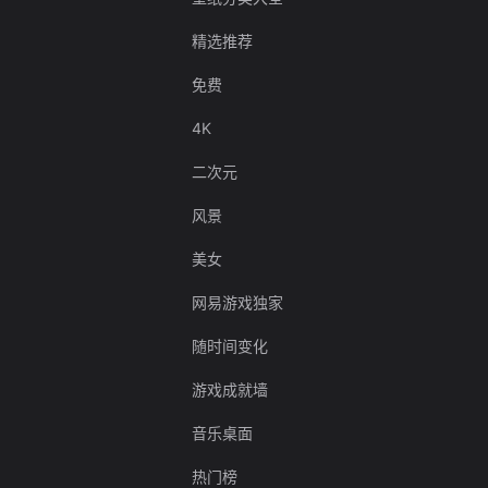
精选推荐
免费
4K
二次元
风景
美女
网易游戏独家
随时间变化
游戏成就墙
音乐桌面
热门榜