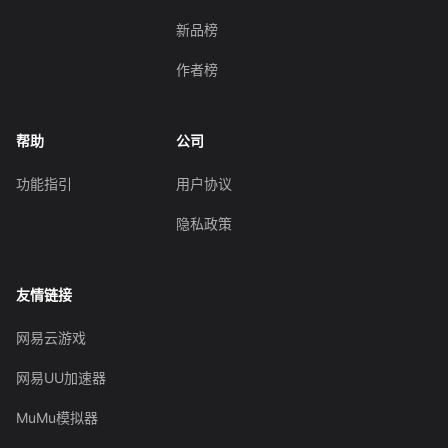
新品榜
作者榜
帮助
公司
功能指引
用户协议
隐私政策
友情链接
网易云游戏
网易UU加速器
MuMu模拟器