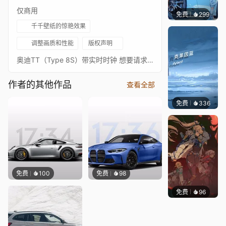
仅商用
免费
299
Ado
千千壁纸的惊艳效果
调整画质和性能
版权声明
奥迪TT（Type 8S）带实时时钟 想要请求不同颜色的车吗？请查看我的个人资料是否有，如果没有，请留言，我会尽力实现。
作者的其他作品
查看全部
免费
336
冰茶Ln
免费
100
免费
98
免费
96
Nesu