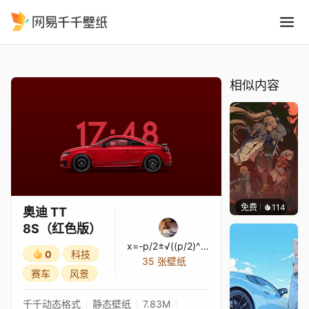
奥迪 TT 8S红色版
精选
奥迪 TT 8S（红色版）
相似内容
免费
114
Nesu
奥迪 TT
8S（红色版）
x=-p/2±√((p/2)^2-q)
0
科技
35 张壁纸
赛车
风景
千千动态格式
静态壁纸
7.83M