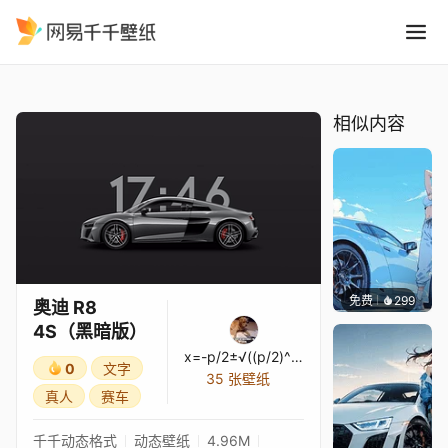
奥迪 R8 4S黑暗版
精选
奥迪 R8 4S（黑暗版）
相似内容
免费
299
Ado
奥迪 R8
4S（黑暗版）
x=-p/2±√((p/2)^2-q)
0
文字
35 张壁纸
真人
赛车
千千动态格式
动态壁纸
4.96M