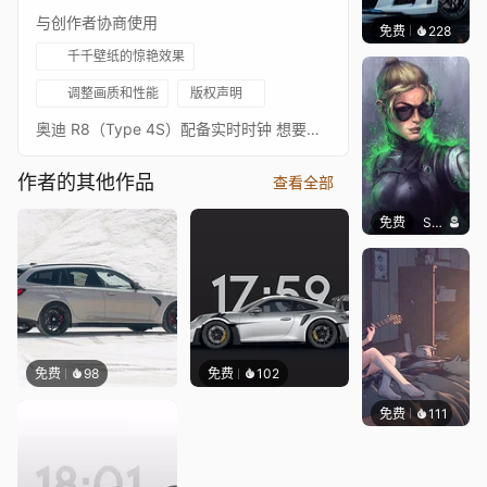
与创作者协商使用
免费
228
Ado
千千壁纸的惊艳效果
调整画质和性能
版权声明
奥迪 R8（Type 4S）配备实时时钟 想要请求不同颜色的汽车？请查看我的个人资料是否已有，如果没有，请留言，我会尽力实现。
作者的其他作品
查看全部
免费
SomethingEPIC
免费
98
免费
102
免费
111
Melon